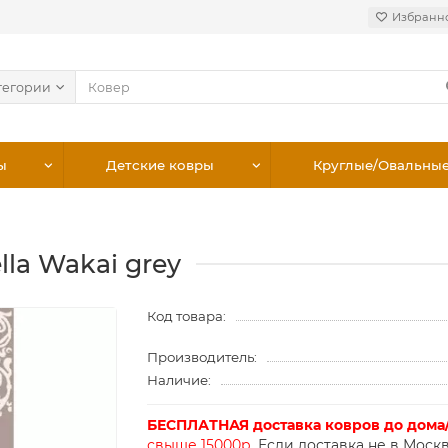
Избранн
тегории
ы
Детские ковры
Круглые/Овальны
lla Wakai grey
Код товара:
Производитель:
Наличие:
БЕСПЛАТНАЯ доставка ковров до дома
свыше 15000р.
Если доставка не в Москв