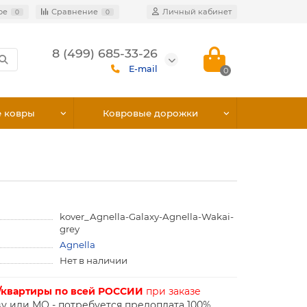
ое
Сравнение
Личный кабинет
0
0
8 (499) 685-33-26
E-mail
0
е ковры
Ковровые дорожки
kover_Agnella-Galaxy-Agnella-Wakai-
grey
Agnella
Нет в наличии
/квартиры по всей РОССИИ
при заказе
у или МО - потребуется предоплата 100%.