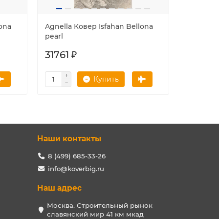
lona
Agnella Ковер Isfahan Bellona
Agnella 
pearl
sahara
31761 ₽
67493 
Купить
Наши контакты
8 (499) 685-33-26
info@koverbig.ru
Наш адрес
Москва. Строительный рынок
славянский мир 41 км мкад