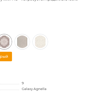
трый
9
Galaxy Agnella