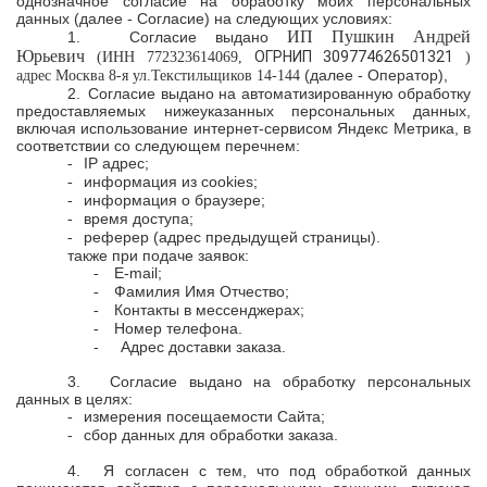
однозначное согласие на обработку моих персональных
данных (далее - Согласие) на следующих условиях:
ИП Пушкин Андрей
1.
Согласие выдано
Юрьевич
ОГРНИП 309774626501321
(ИНН 772323614069,
)
(далее - Оператор),
адрес Москва 8-я ул.Текстильщиков 14-144
2.
Согласие выдано на автоматизированную обработку
предоставляемых нижеуказанных персональных данных,
включая использование интернет-сервисом Яндекс Метрика, в
соответствии со следующем перечнем:
IP адрес;
-
информация из cookies;
-
информация о браузере;
-
время доступа;
-
реферер (адрес предыдущей страницы).
-
также при подаче заявок:
E-mail;
-
Фамилия Имя Отчество;
-
Контакты в мессенджерах;
-
Номер телефона.
-
- Адрес доставки заказа.
3.
Согласие выдано на обработку персональных
данных в целях:
измерения посещаемости Сайта;
-
сбор данных для обработки заказа.
-
4.
Я согласен с тем, что под обработкой данных