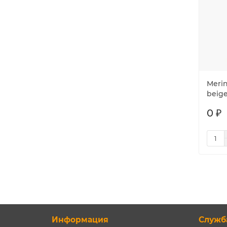
Meri
beig
0 ₽
Информация
Служб