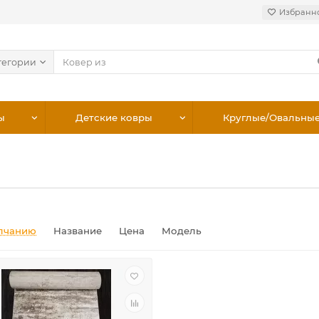
Избранн
тегории
ы
Детские ковры
Круглые/Овальны
лчанию
Название
Цена
Модель