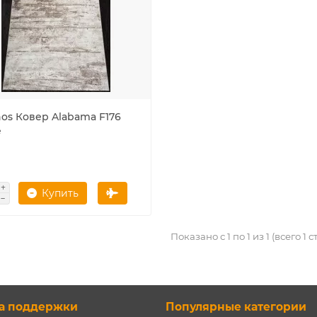
nos Ковер Alabama F176
e
Купить
Показано с 1 по 1 из 1 (всего 1 
а поддержки
Популярные категории