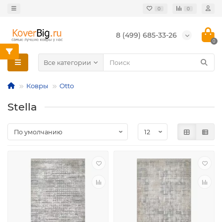
0
0
8 (499) 685-33-26
0
Все категории
Ковры
Otto
Stella