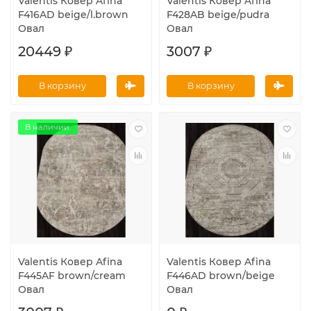
Valentis Ковер Afina
Valentis Ковер Afina
F416AD beige/l.brown
F428AB beige/pudra
Овал
Овал
20449 ₽
3007 ₽
В корзину
В корзину
В наличии.
Valentis Ковер Afina
Valentis Ковер Afina
F445AF brown/cream
F446AD brown/beige
Овал
Овал