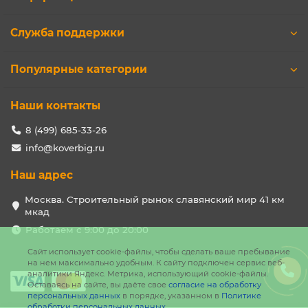
Служба поддержки
Популярные категории
Наши контакты
8 (499) 685-33-26
info@koverbig.ru
Наш адрес
Москва. Строительный рынок славянский мир 41 км
мкад
Работаем с 9:00 до 20:00
Сайт использует cookie-файлы, чтобы сделать ваше пребывание
на нем максимально удобным. К cайту подключен сервис веб-
аналитики Яндекс. Метрика, использующий cookie-файлы.
Оставаясь на сайте, вы даёте свое
согласие на обработку
персональных данных
в порядке, указанном в
Политике
обработки персональных данных
.