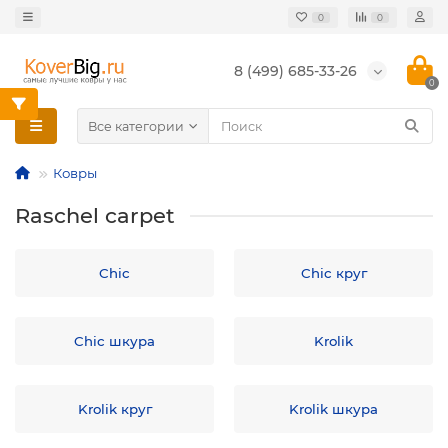
0
0
8 (499) 685-33-26
0
Все категории
Ковры
Raschel carpet
Chic
Chic круг
Chic шкура
Krolik
Krolik круг
Krolik шкура