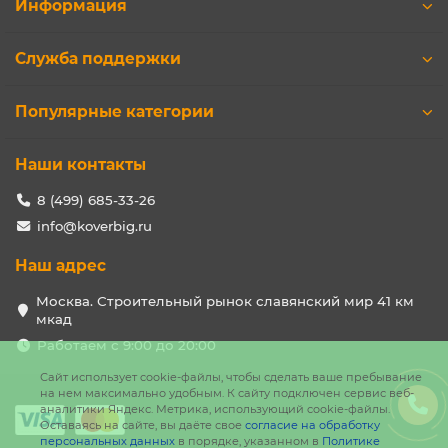
Информация
Служба поддержки
Популярные категории
Наши контакты
8 (499) 685-33-26
info@koverbig.ru
Наш адрес
Москва. Строительный рынок славянский мир 41 км
мкад
Работаем с 9:00 до 20:00
Сайт использует cookie-файлы, чтобы сделать ваше пребывание
на нем максимально удобным. К cайту подключен сервис веб-
аналитики Яндекс. Метрика, использующий cookie-файлы.
Оставаясь на сайте, вы даёте свое
согласие на обработку
персональных данных
в порядке, указанном в
Политике