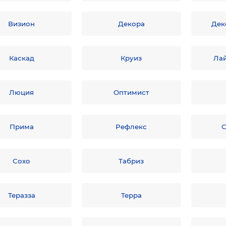
Визион
Декора
Дек
Каскад
Круиз
Ла
Люция
Оптимист
Прима
Рефлекс
С
Сохо
Табриз
Теразза
Терра