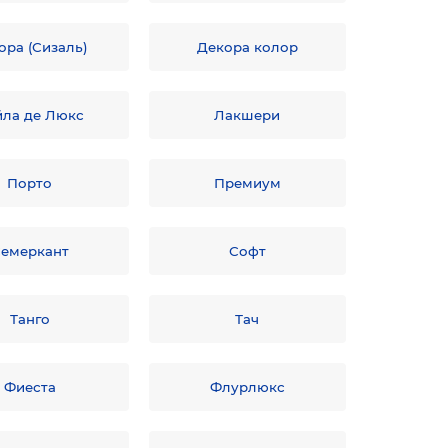
ора (Сизаль)
Декора колор
йла де Люкс
Лакшери
Порто
Премиум
емеркант
Софт
Танго
Тач
Фиеста
Флурлюкс