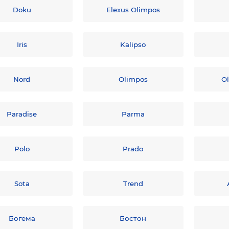
Doku
Elexus Olimpos
Iris
Kalipso
Nord
Olimpos
Ol
Paradise
Parma
Polo
Prado
Sota
Trend
Богема
Бостон