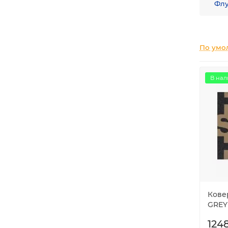
Флу
По умо
В нал
Кове
GREY
1248