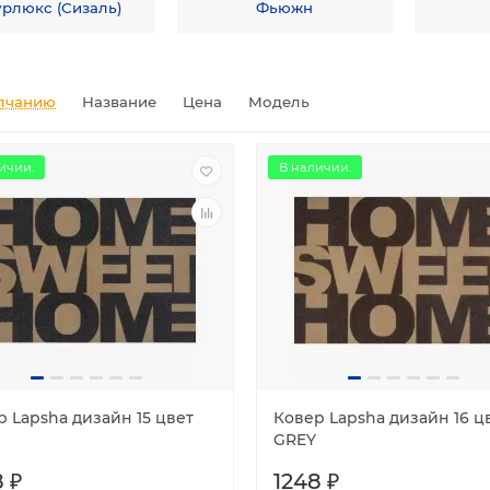
рлюкс (Сизаль)
Фьюжн
лчанию
Название
Цена
Модель
ичии.
В наличии.
р Lapsha дизайн 15 цвет
Ковер Lapsha дизайн 16 ц
GREY
 ₽
1248 ₽