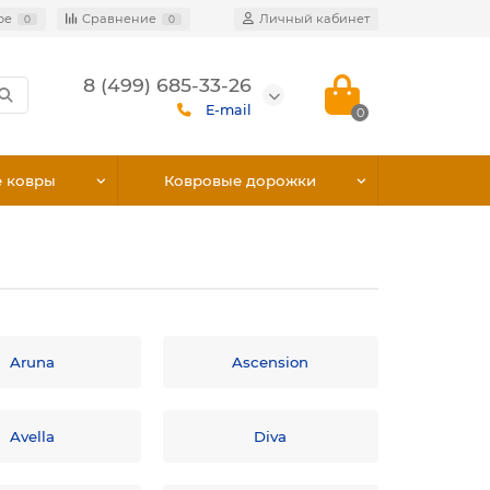
ое
Сравнение
Личный кабинет
0
0
8 (499) 685-33-26
E-mail
0
е ковры
Ковровые дорожки
Aruna
Ascension
Avella
Diva