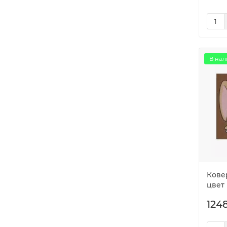
В нал
Ковер
цвет
1248