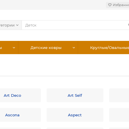
Избранн
тегории
ы
Детские ковры
Круглые/Овальны
Art Deco
Art Self
Ascona
Aspect