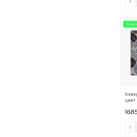
В нал
Ковер
цвет
1685