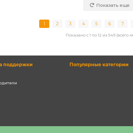
Показать еще
1
2
3
4
5
6
7
Показано с 1 по 12 из 549 (всего 
а поддержки
Популярные категории
одители