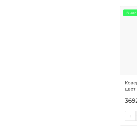
В нал
Кове
цвет 
369