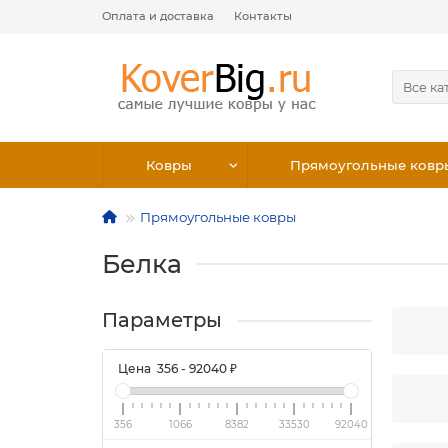
Оплата и доставка
Контакты
Все ка
Ковры
Прямоугольные ковр
Прямоугольные ковры
Белка
Параметры
Цена
356
-
92040
₽
356
1066
8382
33530
92040