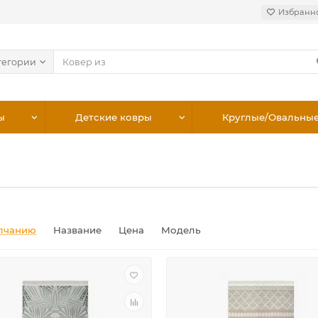
Избранн
тегории
ы
Детские ковры
Круглые/Овальны
лчанию
Название
Цена
Модель