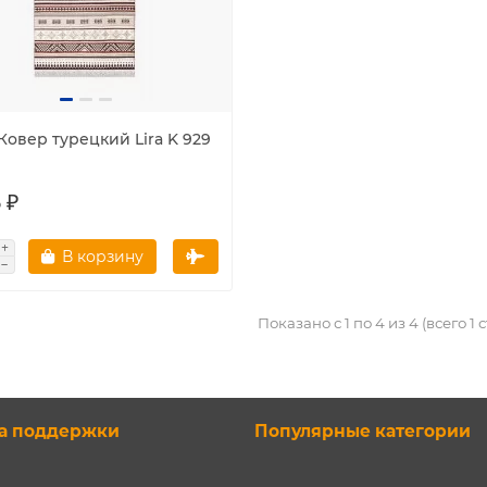
 Ковер турецкий Lira K 929
 ₽
В корзину
Показано с 1 по 4 из 4 (всего 1
а поддержки
Популярные категории