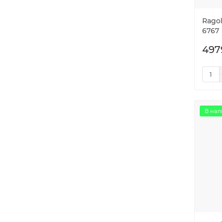
Ragol
6767
497
В нал