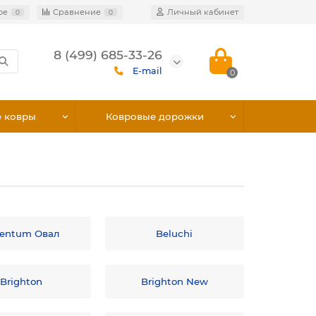
ое
Сравнение
Личный кабинет
0
0
8 (499) 685-33-26
E-mail
0
е ковры
Ковровые дорожки
gentum Овал
Beluchi
Brighton
Brighton New