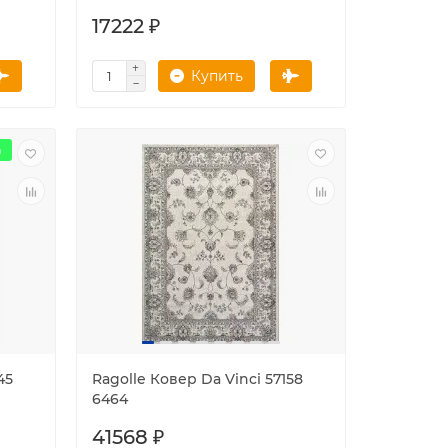
17222 ₽
Купить
а
45
Ragolle Ковер Da Vinci 57158
6464
41568 ₽