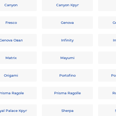
Canyon
Canyon Круг
Fresco
Genova
G
Genova Овал
Infinity
I
Matrix
Mayumi
Origami
Portofino
Po
Prisma Ragole
Prisma Ragolle
R
yal Palace Круг
Sherpa