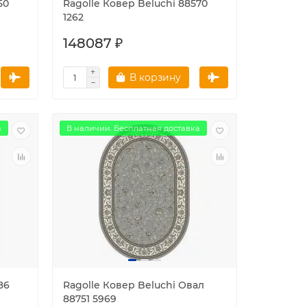
50
Ragolle Ковер Beluchi 88570
1262
148087 ₽
В корзину
а
В наличии. Бесплатная доставка
86
Ragolle Ковер Beluchi Овал
88751 5969