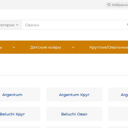
Избранн
тегории
ы
Детские ковры
Круглые/Овальны
Argentum
Argentum Круг
Ar
Beluchi Круг
Beluchi Овал