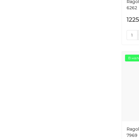
Ragol
6262
1225
В нал
Ragol
7969