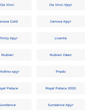
Da Vinci
Da Vinci Круг
enova Gold
Genova Круг
nfinity Круг
Livante
Nubian
Nubian Овал
rtofino круг
Prado
oyal Palace
Royal Palace 2020
Sundance
Sundance Круг