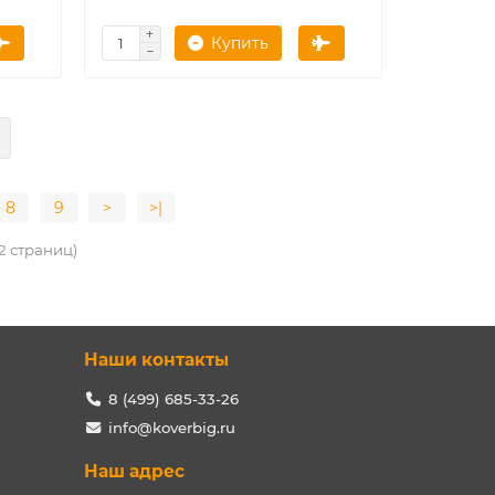
Купить
8
9
>
>|
42 страниц)
Наши контакты
8 (499) 685-33-26
info@koverbig.ru
Наш адрес