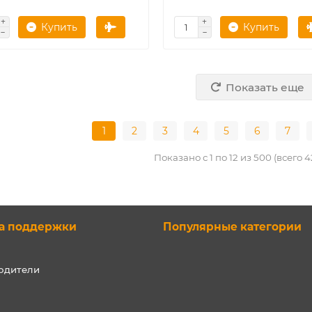
Купить
Купить
Показать еще
1
2
3
4
5
6
7
Показано с 1 по 12 из 500 (всего 
а поддержки
Популярные категории
одители