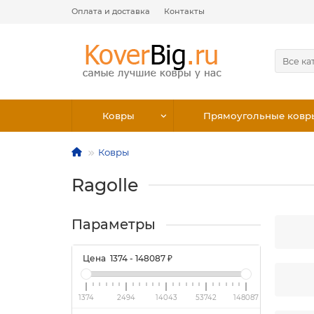
Оплата и доставка
Контакты
Все ка
Ковры
Прямоугольные ковр
Ковры
Ragolle
Параметры
Цена
1374
-
148087
₽
1374
2494
14043
53742
148087