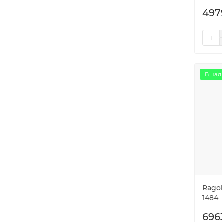
497
В нал
Ragol
1484
696