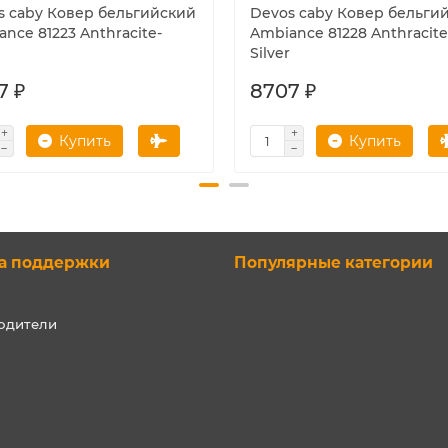
s caby Ковер бельгийский
Devos caby Ковер бельги
nce 81223 Anthracite-
Ambiance 81228 Anthracite
Silver
7 ₽
8707 ₽
Купить
Купить
а поддержки
Популярные категории
одители