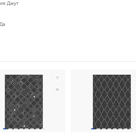
ия: Джут
 Да