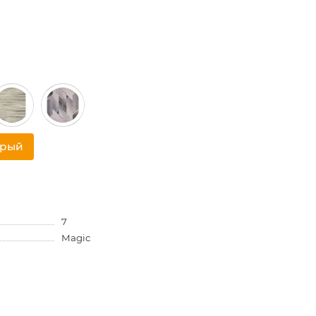
трый
7
Magic