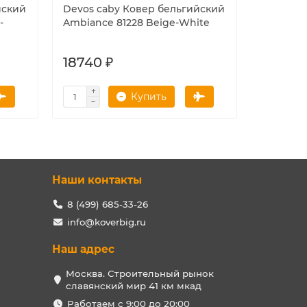
йский
Devos caby Ковер бельгийский
Devos c
-
Ambiance 81228 Beige-White
Ambiance
18740 ₽
13723 
Купить
Наши контакты
8 (499) 685-33-26
info@koverbig.ru
Наш адрес
Москва. Строительный рынок
славянский мир 41 км мкад
Работаем с 9:00 до 20:00