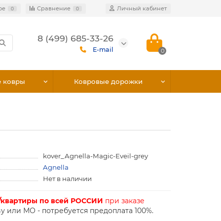
ое
Сравнение
Личный кабинет
0
0
8 (499) 685-33-26
E-mail
0
е ковры
Ковровые дорожки
kover_Agnella-Magic-Eveil-grey
Agnella
Нет в наличии
/квартиры по всей РОССИИ
при заказе
у или МО - потребуется предоплата 100%.