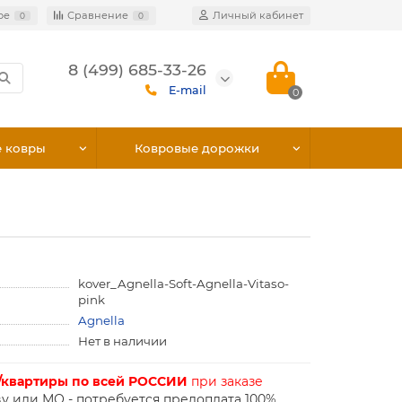
ое
Сравнение
Личный кабинет
0
0
8 (499) 685-33-26
E-mail
0
е ковры
Ковровые дорожки
kover_Agnella-Soft-Agnella-Vitaso-
pink
Agnella
Нет в наличии
/квартиры по всей РОССИИ
при заказе
у или МО - потребуется предоплата 100%.