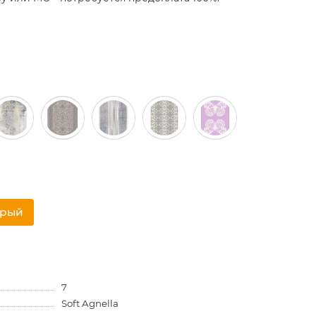
трый
7
Soft Agnella