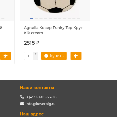
ий
Agnella Ковер Funky Top Круг
Agnella 
Kik cream
Starf blu
2518 ₽
2502 ₽
Купить
Наши контакты
8 (499) 685-33-26
info@koverbig.ru
Наш адрес