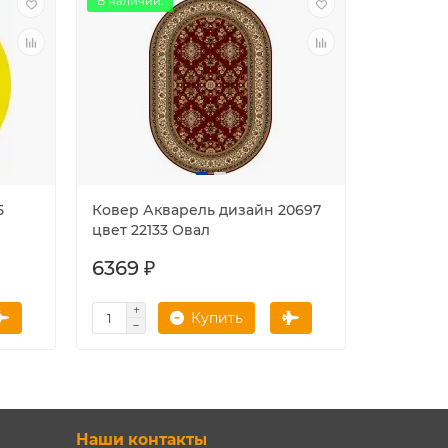
В наличии.
В наличии
5
Ковер Акварель дизайн 20697
Ковер В
цвет 22133 Овал
цвет 253
6369 ₽
3692 ₽
Купить
Наши контакты