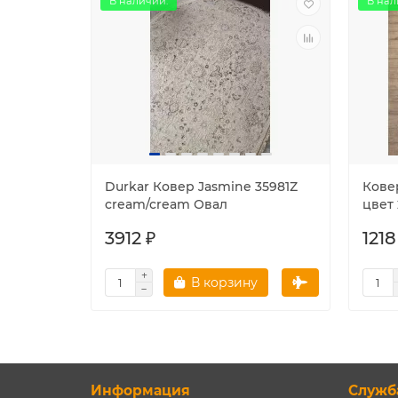
В наличии.
В нал
Durkar Ковер Jasmine 35981Z
Кове
cream/cream Овал
цвет 
3912 ₽
1218
В корзину
Информация
Служб