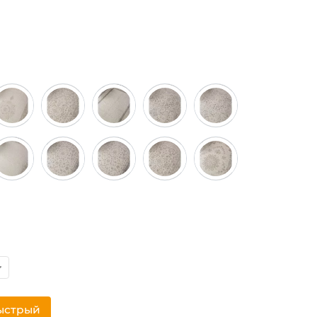
ыстрый