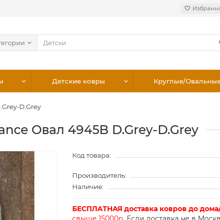
Избранн
тегории
ы
Детские ковры
Круглые/Овальны
.Grey-D.Grey
gance Овал 4945B D.Grey-D.Grey
Код товара:
Производитель:
Наличие:
БЕСПЛАТНАЯ доставка ковров до дома
свыше 15000р.
Если доставка не в Москв