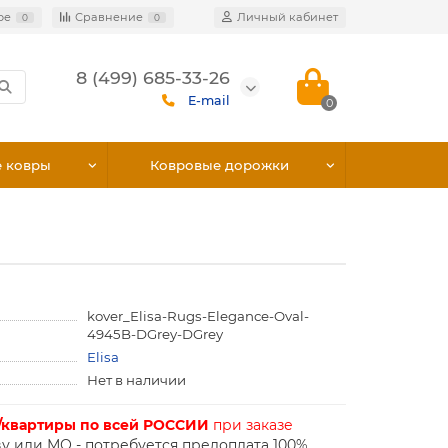
ое
Сравнение
Личный кабинет
0
0
8 (499) 685-33-26
E-mail
0
е ковры
Ковровые дорожки
kover_Elisa-Rugs-Elegance-Oval-
4945B-DGrey-DGrey
Elisa
Нет в наличии
/квартиры по всей РОССИИ
при заказе
у или МО - потребуется предоплата 100%.