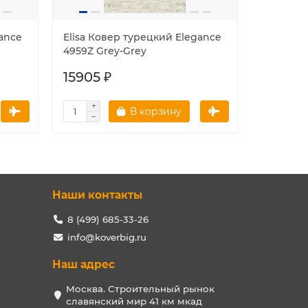
gance
Elisa Ковер турецкий Elegance
Elisa Ко
4959Z Grey-Grey
Овал 495
15905 ₽
37618 
В корзину
Наши контакты
8 (499) 685-33-26
info@koverbig.ru
Наш адрес
Москва. Строительный рынок
славянский мир 41 км мкад