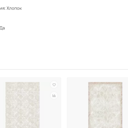
ия: Хлопок
 Да