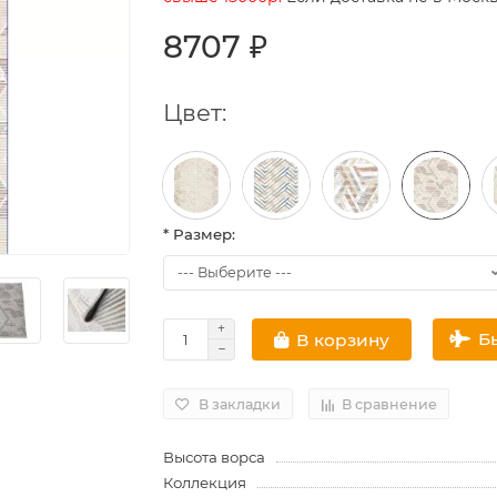
8707 ₽
Цвет:
* Размер:
Б
В корзину
В закладки
В сравнение
Высота ворса
Коллекция