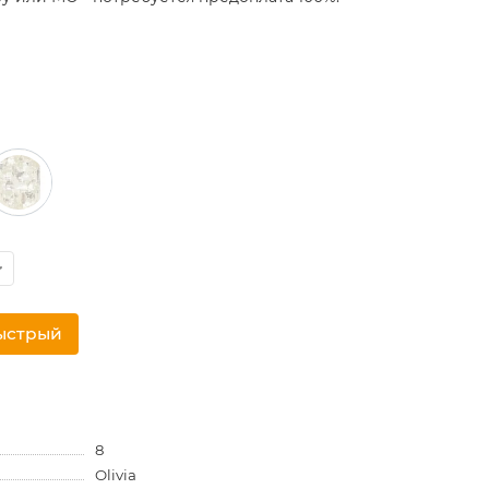
ыстрый
8
Olivia