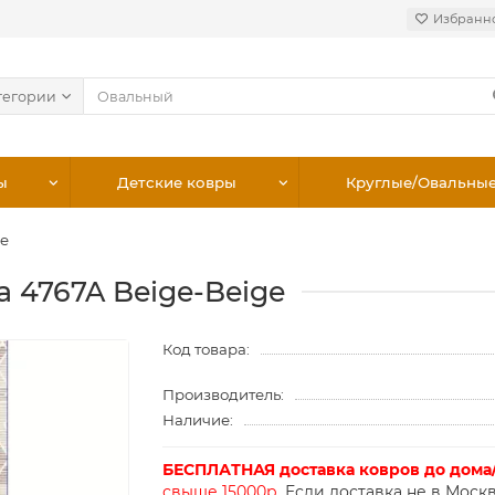
Избранн
тегории
ы
Детские ковры
Круглые/Овальны
ge
ia 4767A Beige-Beige
Код товара:
Производитель:
Наличие:
БЕСПЛАТНАЯ доставка ковров до дома
свыше 15000р.
Если доставка не в Москв