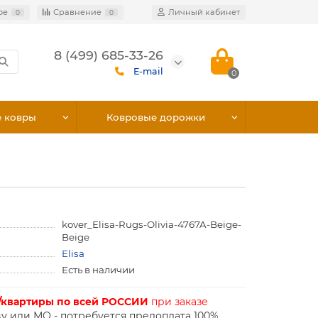
ое
Сравнение
Личный кабинет
0
0
8 (499) 685-33-26
E-mail
0
е ковры
Ковровые дорожки
kover_Elisa-Rugs-Olivia-4767A-Beige-
Beige
Elisa
Есть в наличии
/квартиры по всей РОССИИ
при заказе
у или МО - потребуется предоплата 100%.