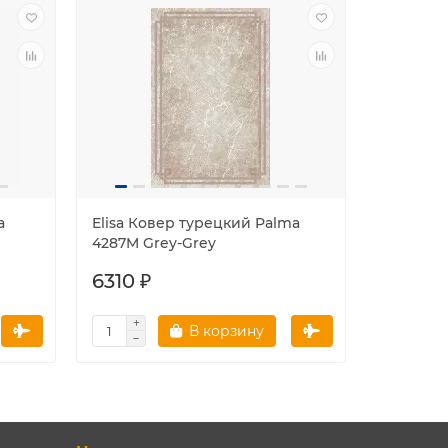
a
Elisa Ковер турецкий Palma
Elisa Ко
4287M Grey-Grey
4628A Be
6310 ₽
6310 ₽
В корзину