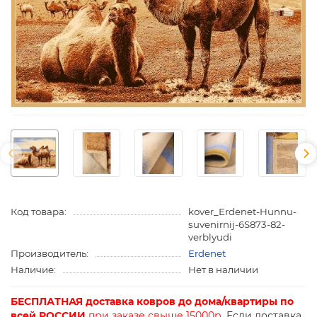
Код товара:
kover_Erdenet-Hunnu-
suvenirnij-6S873-82-
verblyudi
Производитель:
Erdenet
Наличие:
Нет в наличии
БЕСПЛАТНАЯ доставка ковров до дома/квартиры по
всей РОССИИ
при заказе свыше 15000р.
Если доставка