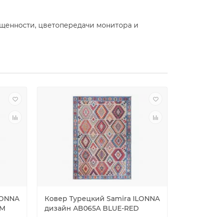
ещенности, цветопередачи монитора и
LONNA
Ковер Турецкий Samira ILONNA
Ковер Т
AM
дизайн AB065A BLUE-RED
дизайн 