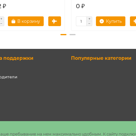
 ₽
0 ₽
В корзину
Купить
а поддержки
Популярные категории
одители
ь ваше пребывание на нем максимально удобным. К cайту подклю