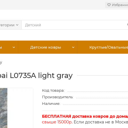
Избранн
тегории
ы
Детские ковры
Круглые/Овальны
y
i L0735A light gray
Код товара:
Производитель:
Наличие:
БЕСПЛАТНАЯ доставка ковров до дома
свыше 15000р.
Если доставка не в Москв