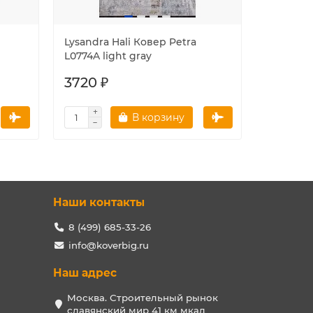
Lysandra Hali Ковер Petra
Lysandra
L0774A light gray
L0775B l
3720 ₽
3720 ₽
В корзину
Наши контакты
8 (499) 685-33-26
info@koverbig.ru
Наш адрес
Москва. Строительный рынок
славянский мир 41 км мкад