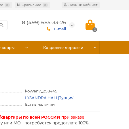
ое
Сравнение
Личный кабинет
0
0
8 (499) 685-33-26
E-mail
0
е ковры
Ковровые дорожки
kovven7_258445
LYSANDRA HALI (Турция)
Есть в наличии
/квартиры по всей РОССИИ
при заказе
у или МО - потребуется предоплата 100%.