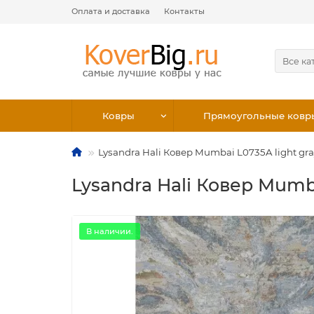
Оплата и доставка
Контакты
Все ка
Ковры
Прямоугольные ковр
Lysandra Hali Ковер Mumbai L0735A light gra
Lysandra Hali Ковер Mumba
В наличии.