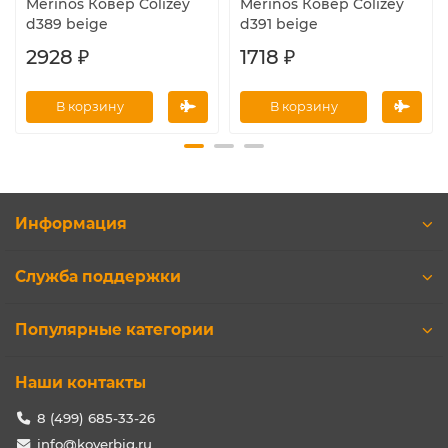
Merinos Ковер Colizey
Merinos Ковер Colizey
d389 beige
d391 beige
2928 ₽
1718 ₽
В корзину
В корзину
Информация
Служба поддержки
Популярные категории
Наши контакты
8 (499) 685-33-26
info@koverbig.ru