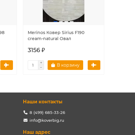
98
Merinos Ковер Sirius F190
Merinos 
cream-natural Овал
cream-na
3156 ₽
3156 ₽
В корзину
Наши контакты
8 (499) 685-33-26
info@koverbig.ru
Наш адрес