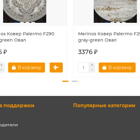
nos Ковер Palermo F290
Merinos Ковер Palermo F2
-green Овал
gray-green Овал
6 ₽
3376 ₽
В корзину
В корзину
а поддержки
Популярные категории
одители