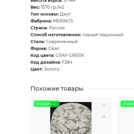
Высота ворса:
10 мм
Вес:
1570 гр./м2
Тип основы:
Джут
Фабрика:
MERINOS
Страна:
Россия
Способ изготовления:
тканый машинный
Стиль:
Современный
Форма:
Овал
Код цвета:
GRAY-GREEN
Код дизайна:
F284
Цвет:
Золото
Похожие товары
В наличии.
В нал