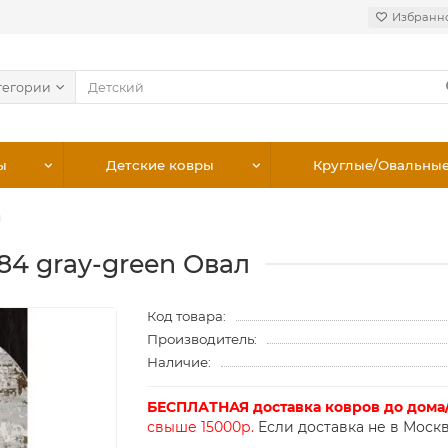
Избранн
тегории
ы
Детские ковры
Круглые/Овальны
л
84 gray-green Овал
Код товара:
Производитель:
Наличие:
БЕСПЛАТНАЯ доставка ковров до дома
свыше 15000р.
Если доставка не в Москв