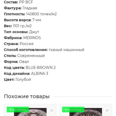
Состав:
PP BCF
Фактура:
Гладкая
Плотность:
140800 точек/м2
Высота ворса:
7 мм
Вес:
1101 гр./м2
Тип основы:
Джут
Фабрика:
MERINOS
Страна:
Россия
Способ изготовления:
тканый машинный
Стиль:
Современный
Форма:
Овал
Код цвета:
BLUE-BROWN 2
Код дизайна:
ALBINA 3
Цвет:
Голубой
Похожие товары
В наличии.
В наличии.