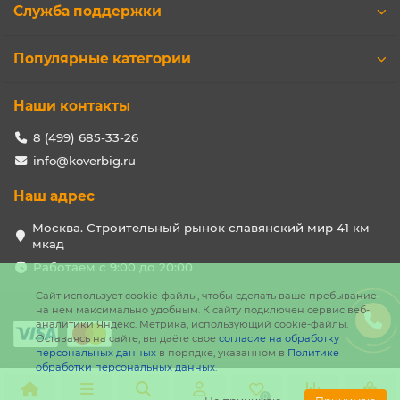
Служба поддержки
Популярные категории
Наши контакты
8 (499) 685-33-26
info@koverbig.ru
Наш адрес
Москва. Строительный рынок славянский мир 41 км
мкад
Работаем с 9:00 до 20:00
Сайт использует cookie-файлы, чтобы сделать ваше пребывание
на нем максимально удобным. К cайту подключен сервис веб-
аналитики Яндекс. Метрика, использующий cookie-файлы.
Оставаясь на сайте, вы даёте свое
согласие на обработку
персональных данных
в порядке, указанном в
Политике
обработки персональных данных
.
0
0
0