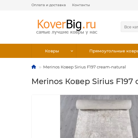
Оплата и доставка
Контакты
Все ка
Ковры
Прямоугольные ковр
Merinos Ковер Sirius F197 cream-natural
Merinos Ковер Sirius F197 