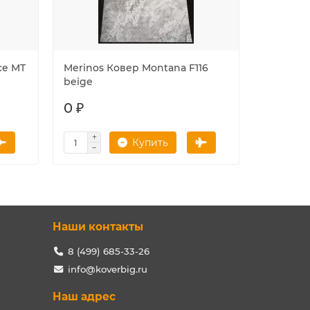
ce MT
Merinos Ковер Montana F116
Merinos 
beige
beige
0 ₽
0 ₽
Купить
Наши контакты
8 (499) 685-33-26
info@koverbig.ru
Наш адрес