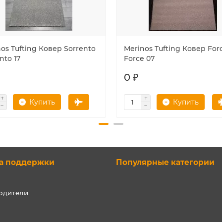
os Tufting Ковер Sorrento
Merinos Tufting Ковер For
nto 17
Force 07
0 ₽
Купить
Купить
а поддержки
Популярные категории
одители