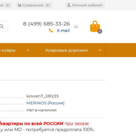
ое
Сравнение
Личный кабинет
0
0
8 (499) 685-33-26
E-mail
0
е ковры
Ковровые дорожки
kovven7_281235
MERINOS (Россия)
Нет в наличии
/квартиры по всей РОССИИ
при заказе
у или МО - потребуется предоплата 100%.