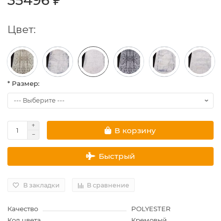
35496 ₽
Цвет:
* Размер:
В корзину
Быстрый
В закладки
В сравнение
Качество
POLYESTER
Код цвета
Кремовый