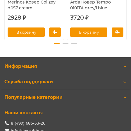
Merinos Ковер Colizey
Arda Ковер Tempo
d057 cream
0101TA grey/l.blue
2928 ₽
3720 ₽
В корзину
В корзину
Информация
Служба поддержки
Популярные категории
Наши контакты
8 (499) 685-33-26
info@koverbig.ru