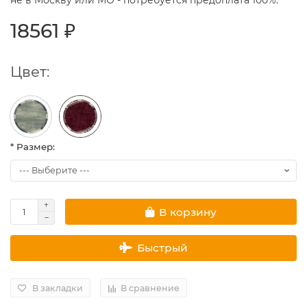
не в Москву или МО - потребуется предоплата 100%.
18561 ₽
Цвет:
* Размер:
В корзину
Быстрый
В закладки
В сравнение