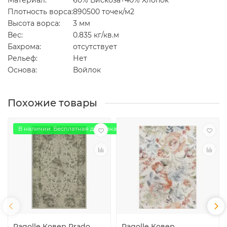
Материал:
60% Вискоза+40% Хлопок
Плотность ворса:
890500 точек/м2
Высота ворса:
3 мм
Вес:
0.835 кг/кв.м
Бахрома:
отсутствует
Рельеф:
Нет
Основа:
Войлок
Похожие товары
В наличии. Бесплатная доставка
Ragolle Ковер Prado
Ragolle Ковер