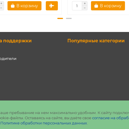
В корзину
В корзину
а поддержки
Популярные категории
одители
ь ваше пребывание на нем максимально удобным. К cайту подклю
kie-файлы. Оставаясь на сайте, вы даёте свое
согласие на обраб
в
Политике обработки персональных данных
.