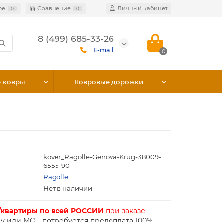
ое
Сравнение
Личный кабинет
0
0
8 (499) 685-33-26
E-mail
0
е ковры
Ковровые дорожки
kover_Ragolle-Genova-Krug-38009-
6555-90
Ragolle
Нет в наличии
/квартиры по всей РОССИИ
при заказе
у или МО - потребуется предоплата 100%.