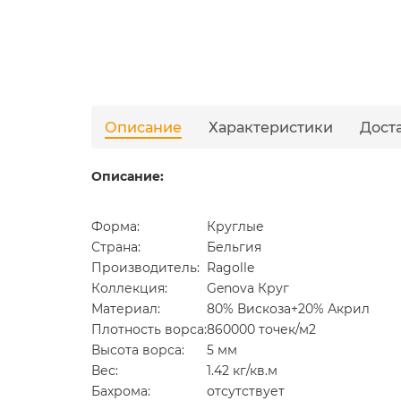
Описание
Характеристики
Дост
Описание:
Форма:
Круглые
Страна:
Бельгия
Производитель:
Ragolle
Коллекция:
Genova Круг
Материал:
80% Вискоза+20% Акрил
Плотность ворса:
860000 точек/м2
Высота ворса:
5 мм
Вес:
1.42 кг/кв.м
Бахрома:
отсутствует