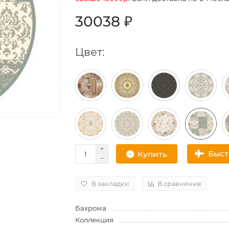
30038 ₽
Цвет:
Быс
Купить
В закладки
В сравнение
Бахрома
Коллекция