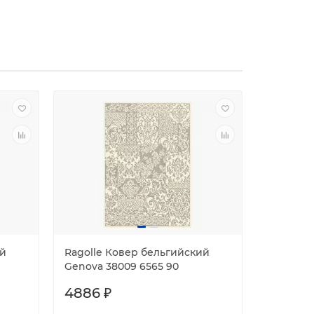
ий
Ragolle Ковер бельгийский
Ragolle
Genova 38009 6565 90
Genova О
4886 ₽
19773 