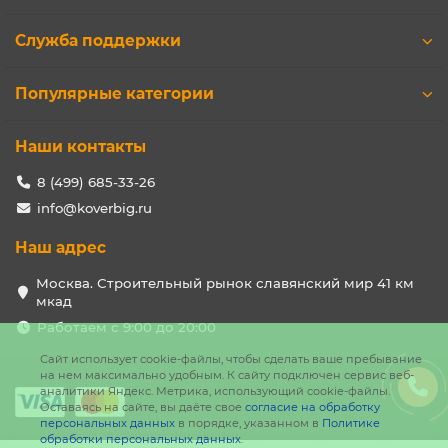
Служба поддержки
Популярные категории
Наши контакты
8 (499) 685-33-26
info@koverbig.ru
Наш адрес
Москва. Строительный рынок славянский мир 41 км
мкад
Работаем с 9:00 до 20:00
Сайт использует cookie-файлы, чтобы сделать ваше пребывание
на нем максимально удобным. К cайту подключен сервис веб-
аналитики Яндекс. Метрика, использующий cookie-файлы.
Оставаясь на сайте, вы даёте свое
согласие на обработку
персональных данных
в порядке, указанном в
Политике
обработки персональных данных
.