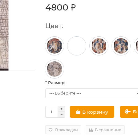
4800 ₽
Цвет:
* Размер:
Б
В корзину
В закладки
В сравнение