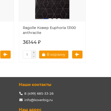
Ragolle Ковер Euphoria 13100
Ragolle 
anthracite
silver
36144 ₽
5904 ₽
В корзину
Наши контакты
8 (499) 685-33-26
info@koverbig.ru
Наш адрес