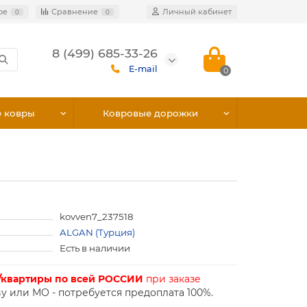
ое
Сравнение
Личный кабинет
0
0
8 (499) 685-33-26
E-mail
0
е ковры
Ковровые дорожки
kovven7_237518
ALGAN (Турция)
Есть в наличии
/квартиры по всей РОССИИ
при заказе
у или МО - потребуется предоплата 100%.