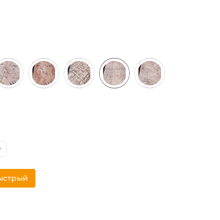
ыстрый