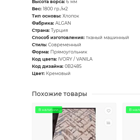
Высота ворса:
6 мм
Вес:
1800 гр./м2
Тип основы:
Хлопок
Фабрика:
ALGAN
Страна:
Турция
Способ изготовления:
тканый машинный
Стиль:
Современный
Форма:
Прямоугольник
Код цвета:
IVORY / VANILA
Код дизайна:
0B2485
Цвет:
Кремовый
Похожие товары
В наличии.
В нал