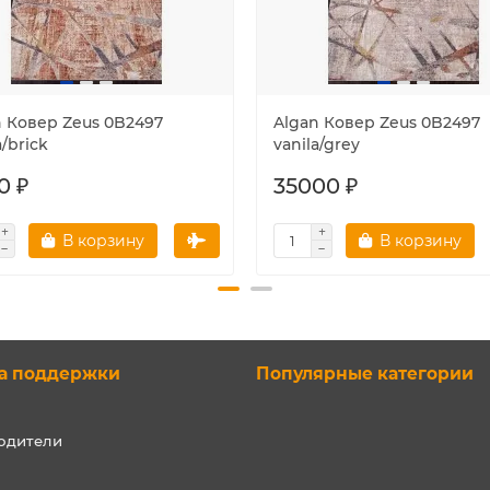
n Ковер Zeus 0B2497
Algan Ковер Zeus 0B2497
a/brick
vanila/grey
0 ₽
35000 ₽
В корзину
В корзину
а поддержки
Популярные категории
одители