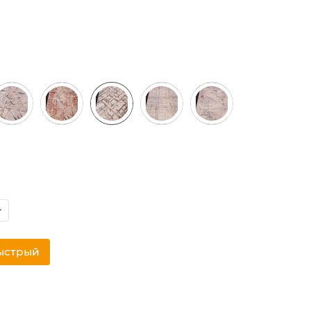
ыстрый