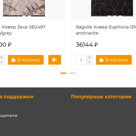
n Ковер Zeus 0B2497
Ragolle Ковер Euphoria 13
a/grey
anthracite
00 ₽
36144 ₽
В корзину
В корзину
а поддержки
Популярные категории
одители