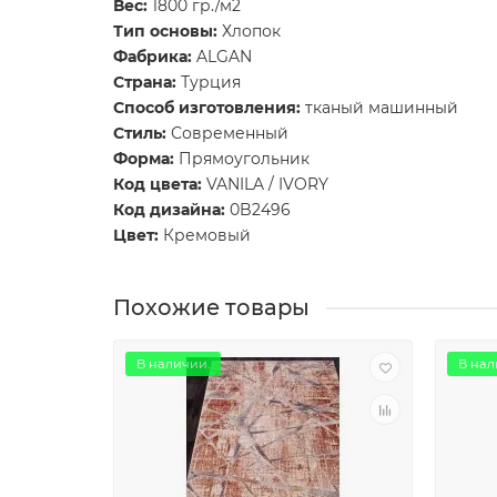
Вес:
1800 гр./м2
Тип основы:
Хлопок
Фабрика:
ALGAN
Страна:
Турция
Способ изготовления:
тканый машинный
Стиль:
Современный
Форма:
Прямоугольник
Код цвета:
VANILA / IVORY
Код дизайна:
0B2496
Цвет:
Кремовый
Похожие товары
В наличии.
В нал