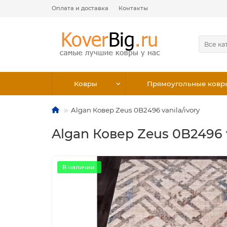
Оплата и доставка
Контакты
Все ка
Ковры
Прямоугольные ковр
Algan Ковер Zeus 0B2496 vanila/ivory
Algan Ковер Zeus 0B2496 v
В наличии.