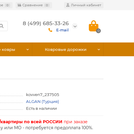
ое
Сравнение
Личный кабинет
0
0
8 (499) 685-33-26
E-mail
0
е ковры
Ковровые дорожки
kovven7_237505
ALGAN (Турция)
Есть в наличии
/квартиры по всей РОССИИ
при заказе
у или МО - потребуется предоплата 100%.