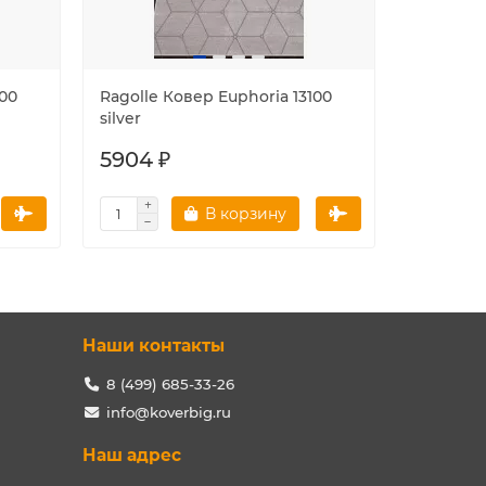
100
Ragolle Ковер Euphoria 13100
Ragolle 
silver
silver-d.
5904 ₽
5904 ₽
В корзину
Наши контакты
8 (499) 685-33-26
info@koverbig.ru
Наш адрес