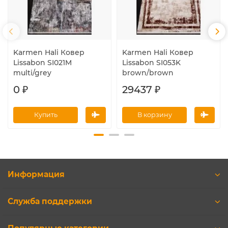
Karmen Hali Ковер
Karmen Hali Ковер
Lissabon SI021M
Lissabon SI053K
multi/grey
brown/brown
0 ₽
29437 ₽
Купить
В корзину
Информация
Служба поддержки