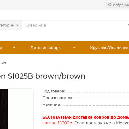
Избранн
тегории
ы
Детские ковры
Круглые/Овальны
rown
on SI025B brown/brown
Код товара:
Производитель:
Наличие:
БЕСПЛАТНАЯ доставка ковров до дома
свыше 15000р.
Если доставка не в Москв