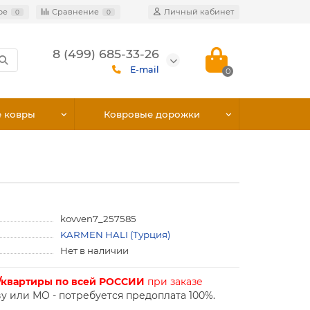
ое
Сравнение
Личный кабинет
0
0
8 (499) 685-33-26
E-mail
0
е ковры
Ковровые дорожки
kovven7_257585
KARMEN HALI (Турция)
Нет в наличии
/квартиры по всей РОССИИ
при заказе
у или МО - потребуется предоплата 100%.