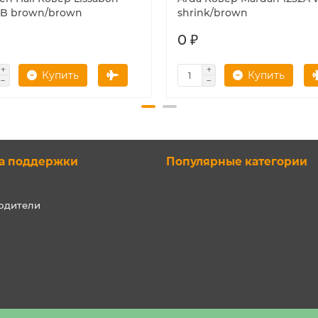
4B brown/brown
shrink/brown
0 ₽
Купить
Купить
а поддержки
Популярные категории
одители