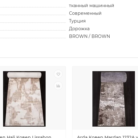
тканный машинный
Современный
Турция
Дорожка
BROWN / BROWN
n Hali Ковер Lissabon
Arda Ковер Mardan 1232A v