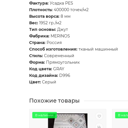
Фактура:
Усадка PES
Плотность:
400000 точек/м2
Высота ворса:
8 мм
Вес:
1952 гр./м2
Тип основы:
Джут
Фабрика:
MERINOS
Страна:
Россия
Способ изготовления:
тканый машинный
Стиль:
Современный
Форма:
Прямоугольник
Код цвета:
GRAY
Код дизайна:
D996
Цвет:
Серый
Похожие товары
В наличии.
В нал