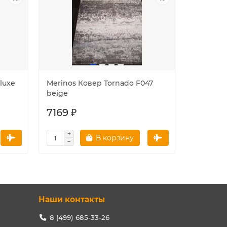
luxe
Merinos Ковер Tornado F047
Merinos 
beige
gray
7169 ₽
2656 ₽
В корзину
Наши контакты
8 (499) 685-33-26