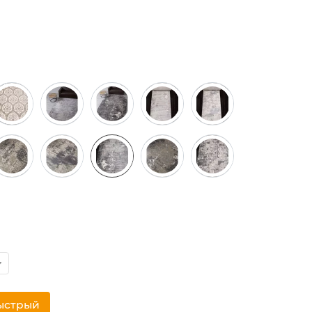
ыстрый