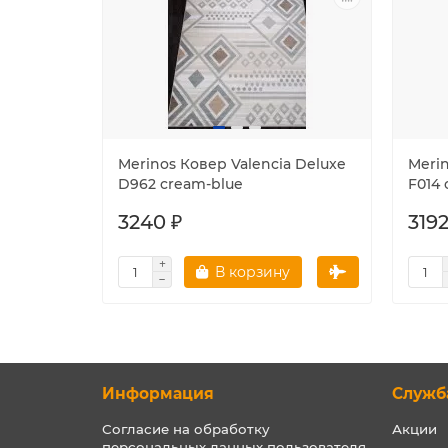
Merinos Ковер Valencia Deluxe
Merin
D962 cream-blue
F014 
3240 ₽
3192
В корзину
Информация
Служб
Согласие на обработку
Акции
персональных данных пользователя