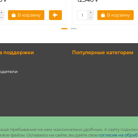
В корзину
В корзину
а поддержки
Популярные категории
одители
ь ваше пребывание на нем максимально удобным. К cайту подклю
kie-файлы. Оставаясь на сайте, вы даёте свое
согласие на обраб