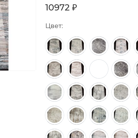
10972 ₽
Цвет: