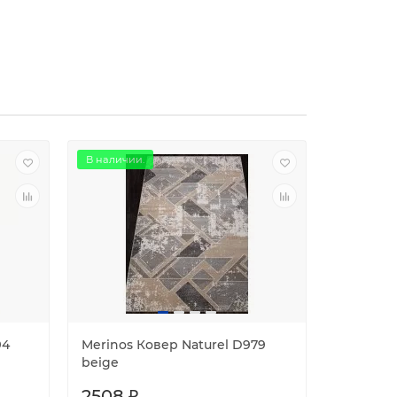
В наличии.
94
Merinos Ковер Naturel D979
Merinos 
beige
2508 ₽
0 ₽