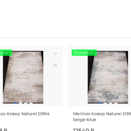
ичии.
В наличии.
nos Ковер Naturel D994
Merinos Ковер Naturel D9
e
beige-blue
8 ₽
12540 ₽