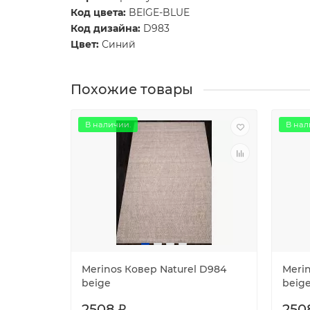
Код цвета:
BEIGE-BLUE
Код дизайна:
D983
Цвет:
Синий
Похожие товары
В наличии.
В нал
Merinos Ковер Naturel D984
Meri
beige
beig
2508 ₽
250