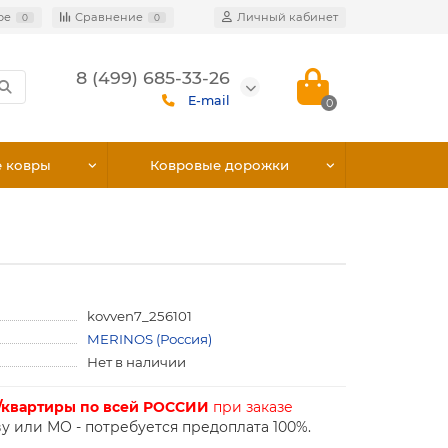
ое
Сравнение
Личный кабинет
0
0
8 (499) 685-33-26
E-mail
0
е ковры
Ковровые дорожки
kovven7_256101
MERINOS (Россия)
Нет в наличии
/квартиры по всей РОССИИ
при заказе
у или МО - потребуется предоплата 100%.