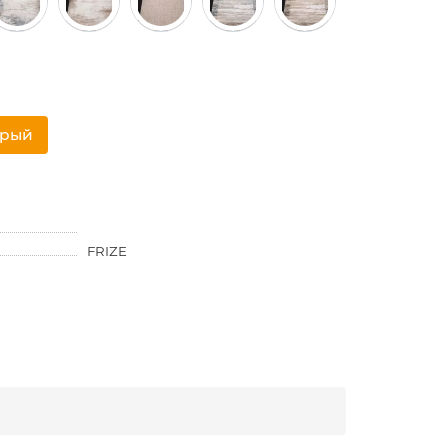
трый
FRIZE