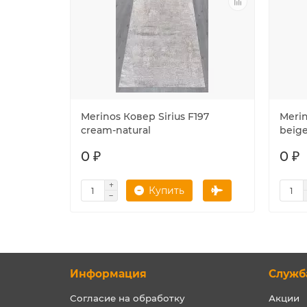
Merinos Ковер Sirius F197
Merin
cream-natural
beig
0 ₽
0 ₽
Купить
Информация
Служб
Согласие на обработку
Акции