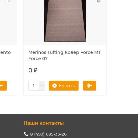
rento
Merinos Tufting Ковер Force MT
Merinos 
Force 07
beige
0 ₽
0 ₽
Купить
Наши контакты
8 (499) 685-33-26