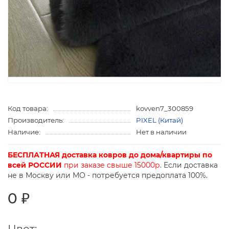
Код товара:
kovven7_300859
Производитель:
PIXEL (Китай)
Наличие:
Нет в наличии
БЕСПЛАТНАЯ доставка ковров до дома/квартиры по
всей РОССИИ
при заказе свыше 15000р.
Если доставка
не в Москву или МО - потребуется предоплата 100%.
0 ₽
Цвет: