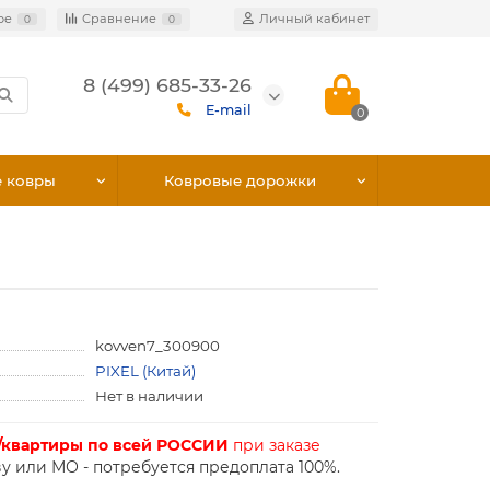
ое
Сравнение
Личный кабинет
0
0
8 (499) 685-33-26
E-mail
0
е ковры
Ковровые дорожки
kovven7_300900
PIXEL (Китай)
Нет в наличии
/квартиры по всей РОССИИ
при заказе
у или МО - потребуется предоплата 100%.