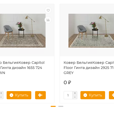
р БельгияКовер Capitol
Ковер БельгияКовер Capi
 Гинта дизайн 1655 724
Floor Гинта дизайн 2925 71
WN
GREY
0 ₽
Купить
Купить