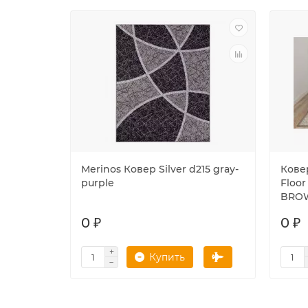
Merinos Ковер Silver d215 gray-
Кове
purple
Floor
BRO
0 ₽
0 ₽
Купить