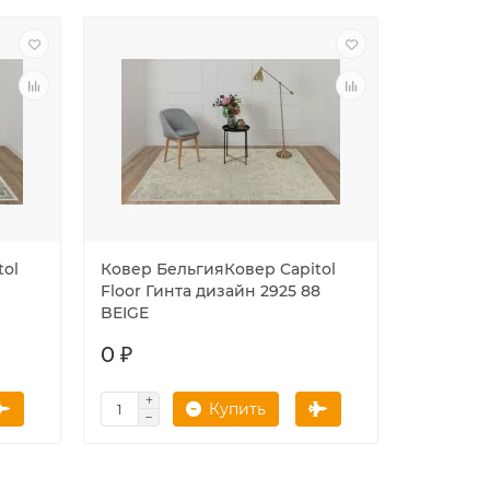
tol
Ковер БельгияКовер Capitol
Ковер Б
Floor Гинта дизайн 2925 88
Floor Ги
BEIGE
GREEN
0 ₽
0 ₽
Купить