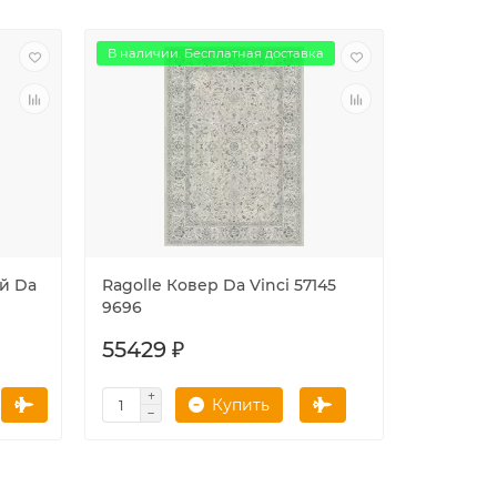
В наличии. Бесплатная доставка
й Da
Ragolle Ковер Da Vinci 57145
Ragolle 
9696
Vinci 572
55429 ₽
22970 
Купить