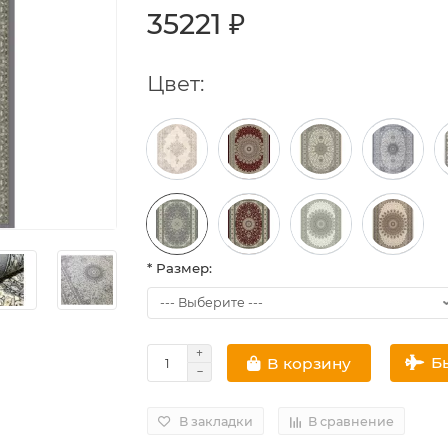
35221 ₽
Цвет:
* Размер:
Б
В корзину
В закладки
В сравнение