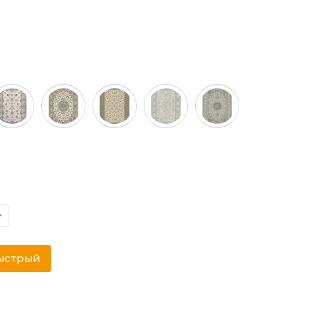
ыстрый