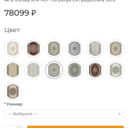
не в Москву или МО - потребуется предоплата 100%.
78099 ₽
Цвет:
* Размер: