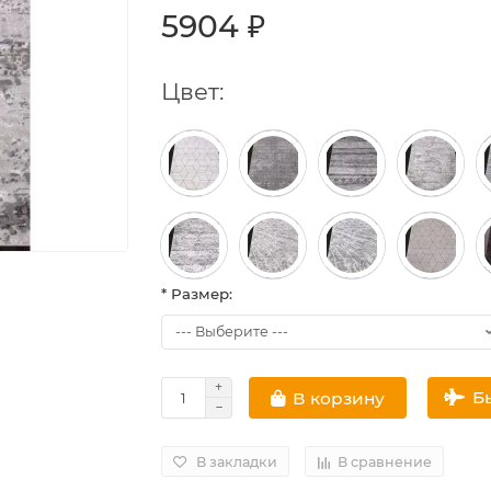
5904 ₽
Цвет:
* Размер:
Б
В корзину
В закладки
В сравнение