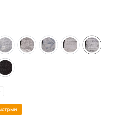
ыстрый