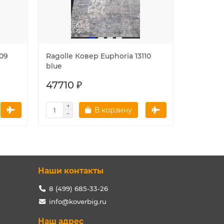
109
Ragolle Ковер Euphoria 13110
Ragolle 
blue
cream-sil
47710 ₽
47710 
В корзину
Наши контакты
8 (499) 685-33-26
info@koverbig.ru
Наш адрес