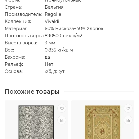
Форма:
Прямоугольные
Страна:
Бельгия
Производитель:
Ragolle
Коллекция:
Vivaldi
Материал:
60% Вискоза+40% Хлопок
Плотность ворса:
890500 точек/м2
Высота ворса:
3 мм
Вес:
0.835 кг/кв.м
Бахрома:
да
Рельеф:
Нет
Основа:
х/б, джут
Похожие товары