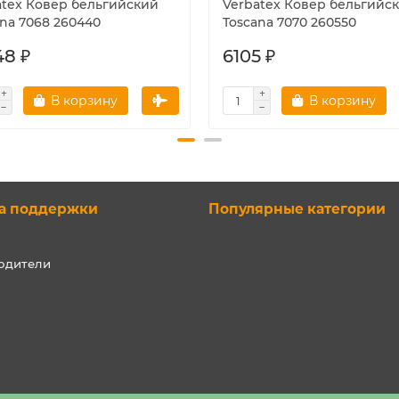
atex Ковер бельгийский
Verbatex Ковер бельгийс
ana 7068 260440
Toscana 7070 260550
48 ₽
6105 ₽
В корзину
В корзину
а поддержки
Популярные категории
одители