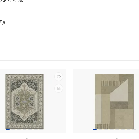
ия: Хлопок
 Да