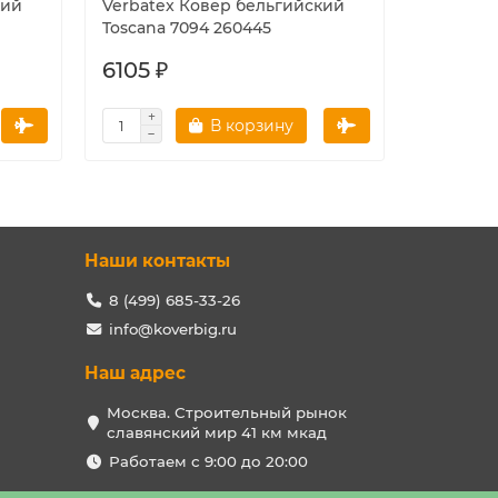
кий
Verbatex Ковер бельгийский
Verbate
Toscana 7094 260445
Toscana 
6105 ₽
6105 ₽
В корзину
Наши контакты
8 (499) 685-33-26
info@koverbig.ru
Наш адрес
Москва. Строительный рынок
славянский мир 41 км мкад
Работаем с 9:00 до 20:00