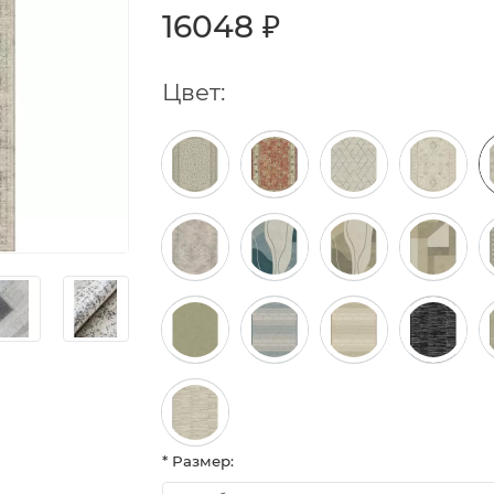
16048 ₽
Цвет:
* Размер: