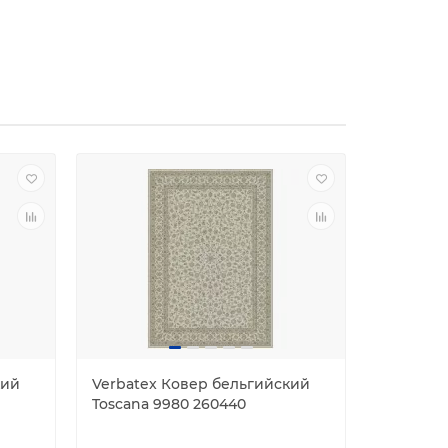
кий
Verbatex Ковер бельгийский
Elisa Ко
Toscana 9980 260440
Овал 492
(зелёны