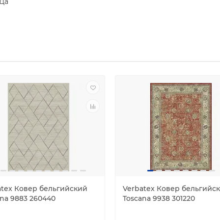
 Да
atex Ковер бельгийский
Verbatex Ковер бельгийс
ana 9883 260440
Toscana 9938 301220