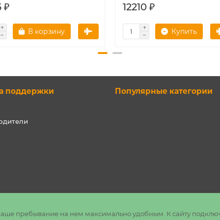
 ₽
12210 ₽
В корзину
Купить
а поддержки
Популярные категории
одители
ь ваше пребывание на нем максимально удобным. К cайту подклю