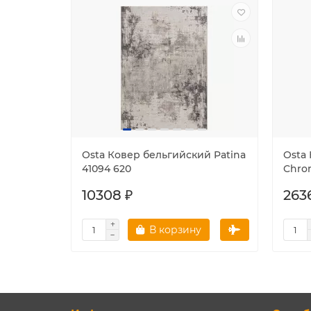
Osta Ковер бельгийский Patina
Osta
41094 620
Chro
10308 ₽
263
В корзину