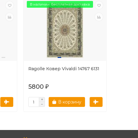
В наличии. Бесплатная доставка
Ragolle Ковер Vivaldi 14767 6131
Ragolle
Matrix 51
5800 ₽
4804 
В корзину