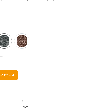
ыстрый
3
Riva