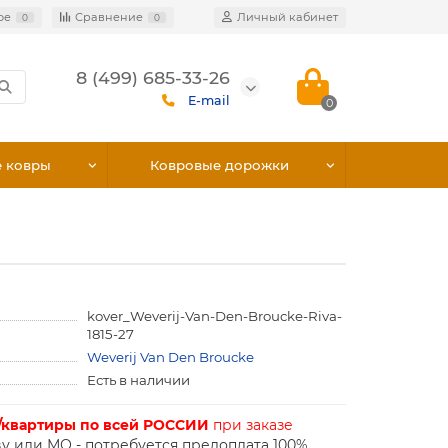
ое
Сравнение
Личный кабинет
0
0
8 (499) 685-33-26
E-mail
0
е ковры
Ковровые дорожки
kover_Weverij-Van-Den-Broucke-Riva-
1815-27
Weverij Van Den Broucke
Есть в наличии
/квартиры по всей РОССИИ
при заказе
у или МО - потребуется предоплата 100%.