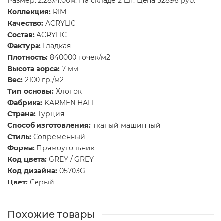
Размер: 2.28x4.00м. На складе 2 шт. Цена 52896 руб.
Коллекция:
RIM
Качество:
ACRYLIC
Состав:
ACRYLIC
Фактура:
Гладкая
Плотность:
840000 точек/м2
Высота ворса:
7 мм
Вес:
2100 гр./м2
Тип основы:
Хлопок
Фабрика:
KARMEN HALI
Страна:
Турция
Способ изготовления:
тканый машинный
Стиль:
Современный
Форма:
Прямоугольник
Код цвета:
GREY / GREY
Код дизайна:
05703G
Цвет:
Серый
Похожие товары