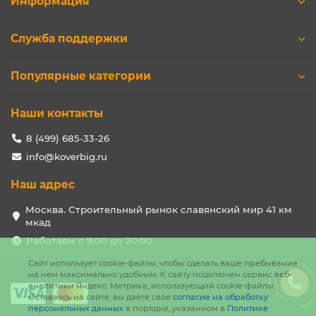
Информация
Служба поддержки
Популярные категории
Наши контакты
8 (499) 685-33-26
info@koverbig.ru
Наш адрес
Москва. Строительный рынок славянский мир 41 км
мкад
Работаем с 9:00 до 20:00
Сайт использует cookie-файлы, чтобы сделать ваше пребывание
на нем максимально удобным. К cайту подключен сервис веб-
аналитики Яндекс. Метрика, использующий cookie-файлы.
Оставаясь на сайте, вы даёте свое
согласие на обработку
персональных данных
в порядке, указанном в
Политике