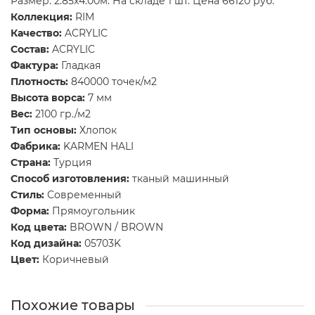
Размер: 2.85x4.00м. На складе 1 шт. Цена 66120 руб.
Коллекция:
RIM
Качество:
ACRYLIC
Состав:
ACRYLIC
Фактура:
Гладкая
Плотность:
840000 точек/м2
Высота ворса:
7 мм
Вес:
2100 гр./м2
Тип основы:
Хлопок
Фабрика:
KARMEN HALI
Страна:
Турция
Способ изготовления:
тканый машинный
Стиль:
Современный
Форма:
Прямоугольник
Код цвета:
BROWN / BROWN
Код дизайна:
05703K
Цвет:
Коричневый
Похожие товары