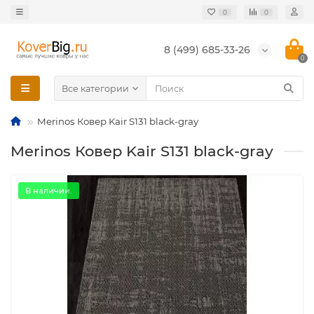
0
0
8 (499) 685-33-26
0
Все категории
Merinos Ковер Kair S131 black-gray
Merinos Ковер Kair S131 black-gray
В наличии.