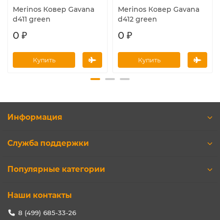
Merinos Ковер Gavana
Merinos Ковер Gavana
d411 green
d412 green
0 ₽
0 ₽
Купить
Купить
Информация
Служба поддержки
Популярные категории
Наши контакты
8 (499) 685-33-26