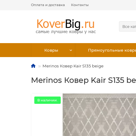
Оплата и доставка
Контакты
Все ка
Ковры
Прямоугольные ковр
Merinos Ковер Kair S135 beige
Merinos Ковер Kair S135 be
В наличии.