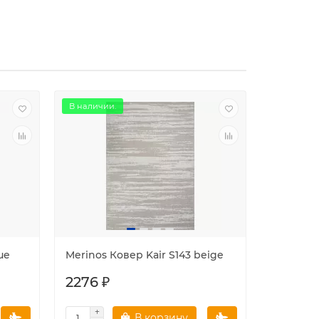
В наличии.
В наличии
ue
Merinos Ковер Kair S143 beige
Merinos 
2276 ₽
1975 ₽
В корзину