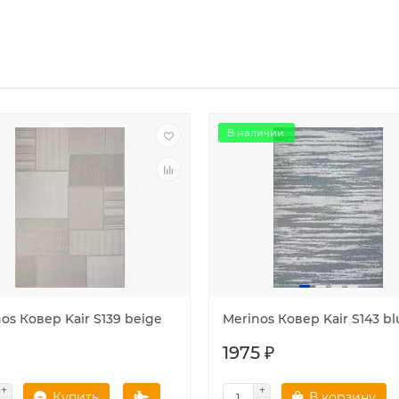
В наличии.
os Ковер Kair S139 beige
Merinos Ковер Kair S143 bl
1975 ₽
Купить
В корзину