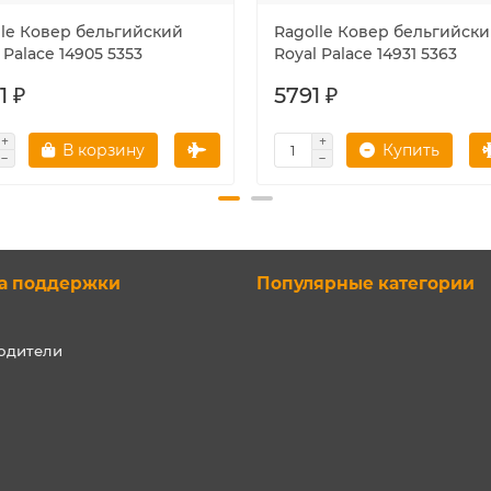
lle Ковер бельгийский
Ragolle Ковер бельгийск
 Palace 14905 5353
Royal Palace 14931 5363
1 ₽
5791 ₽
В корзину
Купить
а поддержки
Популярные категории
одители