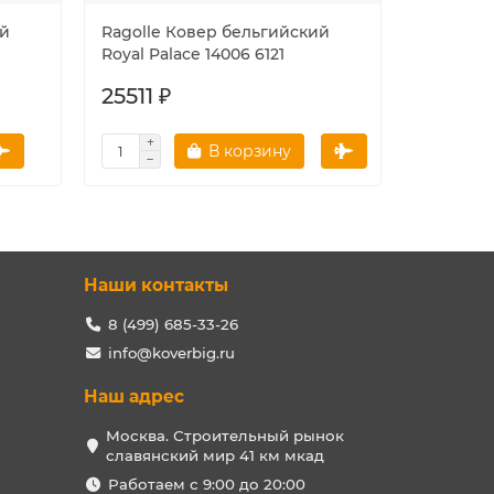
ий
Ragolle Ковер бельгийский
Ragolle
Royal Palace 14006 6121
Royal Pa
25511 ₽
16048 
В корзину
Наши контакты
8 (499) 685-33-26
info@koverbig.ru
Наш адрес
Москва. Строительный рынок
славянский мир 41 км мкад
Работаем с 9:00 до 20:00