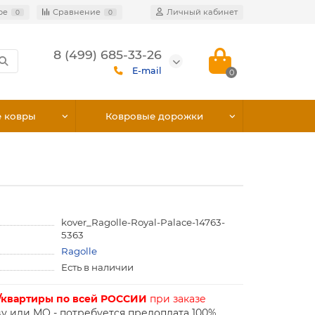
ое
Сравнение
Личный кабинет
0
0
8 (499) 685-33-26
E-mail
0
е ковры
Ковровые дорожки
kover_Ragolle-Royal-Palace-14763-
5363
Ragolle
Есть в наличии
/квартиры по всей РОССИИ
при заказе
у или МО - потребуется предоплата 100%.