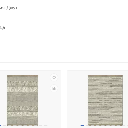
ия: Джут
 Да